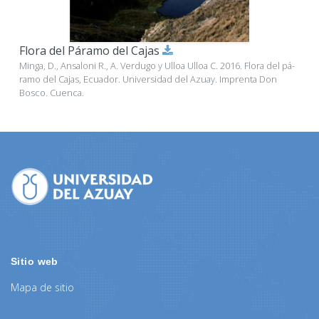
Flora del Páramo del Cajas
Minga, D., Ansaloni R., A. Verdugo y Ulloa Ulloa C. 2016. Flora del pá-
ramo del Cajas, Ecuador. Universidad del Azuay. Imprenta Don
Bosco. Cuenca.
Sitio web
Mapa de sitio